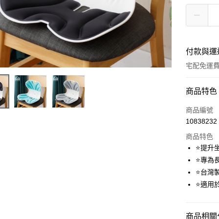
付款與運
宅配免運
付款方式
商品特色
信用卡一
商品編號
10838232
LINE Pay
商品特色
悠遊付
⭐提升
⭐專為
全盈+PAY
⭐台灣
ATM付款
⭐適用
運送方式
商品相關分