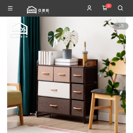
0
1
/
3