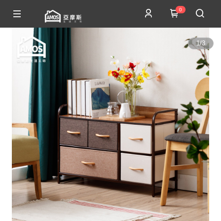
0
1
/
3