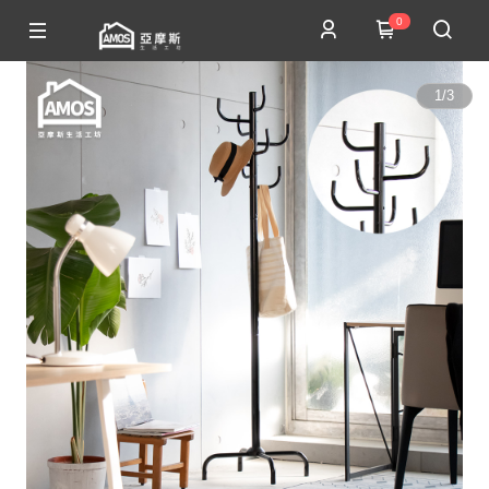
0
1
/
3