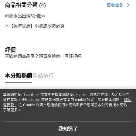
商品相關分類 (4)
查看全部
🆙絕版品出清5折起👀
👛【經濟實惠】小資族改造必買
評價
喜歡這個商品嗎？購買後給他一個好評吧
本分類熱銷
全站排行
本網站中使用 cookie，欲查詢有關本網站使用 cookie 方式之詳情，及若您不希
熱門標籤
望在電腦上使用 cookie 時應如何變更電腦的 cookie 設定，請參閱本網站「
隱私
權條款
」之 Cookie 聲明。您繼續使用本網站即表示您同意本公司得按本網站使
用條款之 Cookie 聲明使用 cookie。
了解更多 >
我知道了