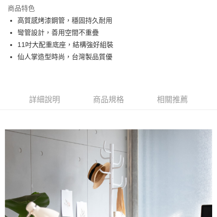
悠遊付
商品特色
全盈+PAY
高質感烤漆鋼管，穩固持久耐用
彎管設計，善用空間不重疊
ATM付款
11吋大配重底座，結構強好組裝
仙人掌造型時尚，台灣製品質優
運送方式
宅配
免運費
詳細說明
商品規格
相關推薦