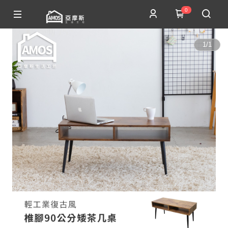
0
1
/
1