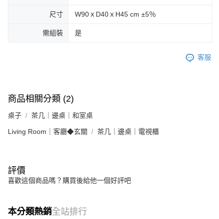
尺寸
W90ｘD40ｘH45 cm ±5％
需組裝
是
客服
商品相關分類 (2)
桌子
茶几｜邊桌｜和室桌
Living Room｜客廳◆玄關
茶几｜邊桌｜電視櫃
評價
喜歡這個商品嗎？購買後給他一個好評吧
本分類熱銷
全站排行