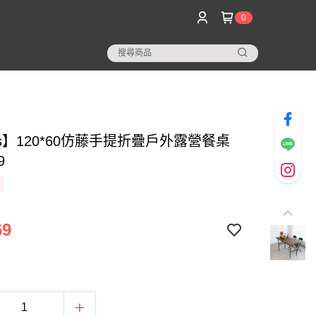
0
s】120*60仿藤手提折疊戶外露營餐桌
9
69