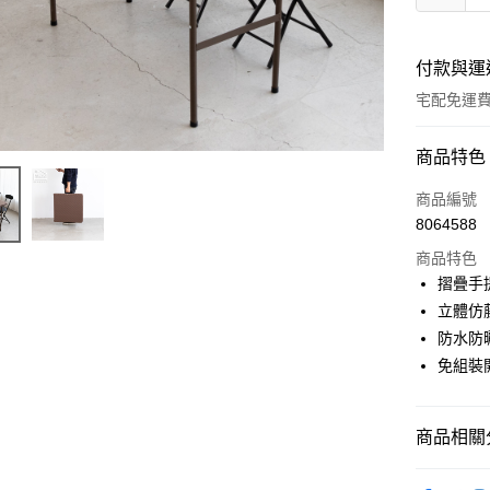
付款與運
宅配免運
付款方式
商品特色
信用卡一
商品編號
8064588
LINE Pay
商品特色
悠遊付
摺疊手
立體仿
全盈+PAY
防水防
ATM付款
免組裝
運送方式
商品相關分
宅配
桌子
收