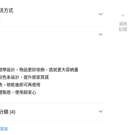
送方式
費
清除
紀錄
次付款
間學設計，物品更好收納，造就更大容納量
紛色系設計，提升居家質感
洗，晾乾後即可再使用
選製造，使用超安心
類 (4)
清5折起👀
客服
推車