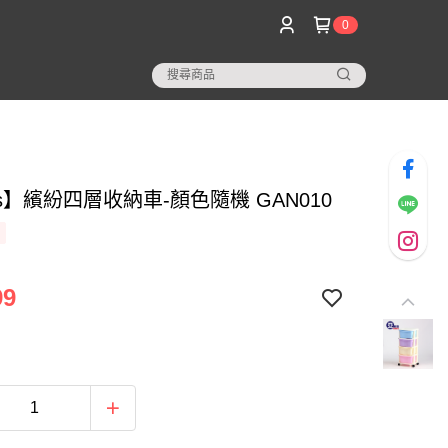
0
s】繽紛四層收納車-顏色隨機 GAN010
99