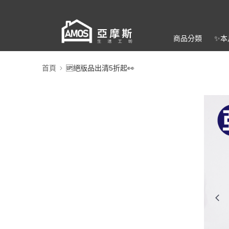
商品分類
✨本
首頁
🆙絕版品出清5折起👀