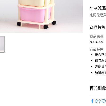
付款與運
宅配免運
付款方式
商品特色
信用卡一
商品編號
8064809
LINE Pay
商品特色
悠遊付
符合空
獨特繽
全盈+PAY
方便清
ATM付款
品質嚴
運送方式
商品相關分
宅配
🆙絕版品出
分享
免運費
收納櫃｜