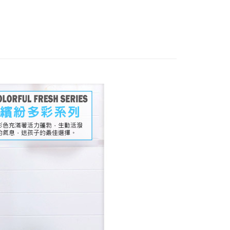
m｜臥室佈置
床邊櫃｜收納櫃｜衣櫃
n｜廚房◆收納
碗盤架｜收納推車.籃