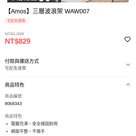
【Amos】三層波浪架 WAW007
宅配免運費
NT$1,099
NT$829
付款與運送方式
宅配免運費
付款方式
商品特色
信用卡一次付款
商品編號
LINE Pay
8068343
悠遊付
商品特色
全盈+PAY
電鍍亮澤，安全穩固耐用
網面平整，不傷手
ATM付款