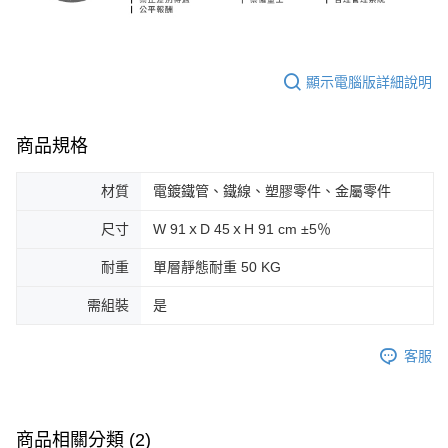
顯示電腦版詳細說明
商品規格
材質
電鍍鐵管、鐵線、塑膠零件、金屬零件
尺寸
W 91ｘD 45ｘH 91 cm ±5％
耐重
單層靜態耐重 50 KG
需組裝
是
客服
商品相關分類 (2)