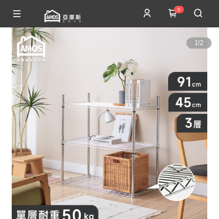
0
1
/
2