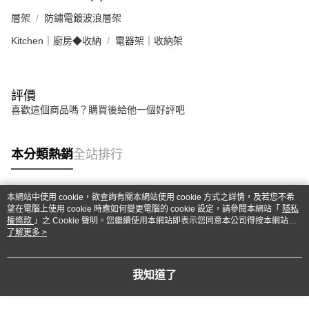
層架
防鏽電鍍波浪層架
Kitchen｜廚房◆收納
電器架｜收納架
評價
喜歡這個商品嗎？購買後給他一個好評吧
本分類熱銷
全站排行
本網站中使用 cookie，欲查詢有關本網站使用 cookie 方式之詳情，及若您不希
熱門標籤
望在電腦上使用 cookie 時應如何變更電腦的 cookie 設定，請參閱本網站「
隱私
權條款
」之 Cookie 聲明。您繼續使用本網站即表示您同意本公司得按本網站使
用條款之 Cookie 聲明使用 cookie。
了解更多 >
我知道了