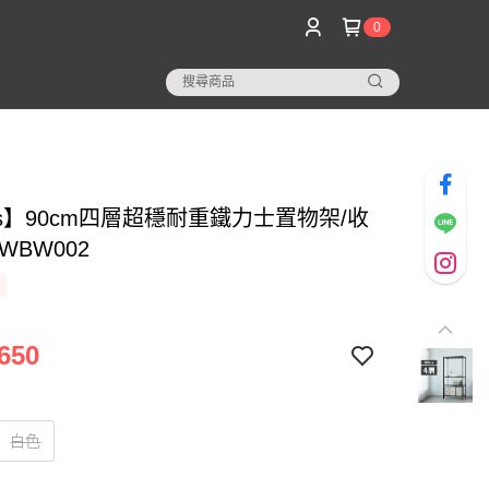
0
os】90cm四層超穩耐重鐵力士置物架/收
WBW002
650
白色