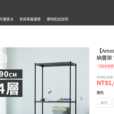
月優惠💰️
會員專屬優惠
購物配送說明
【Am
納層架 
宅配免運費
NT$2,339
NT$1,
顏色
黑色