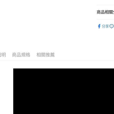
運送方式
商品相關分
宅配
免運費
層架
超
分享
Study &
Kitche
說明
商品規格
相關推薦