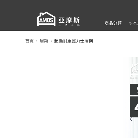
商品分類
✨本
首頁
層架
超穩耐重鐵力士層架