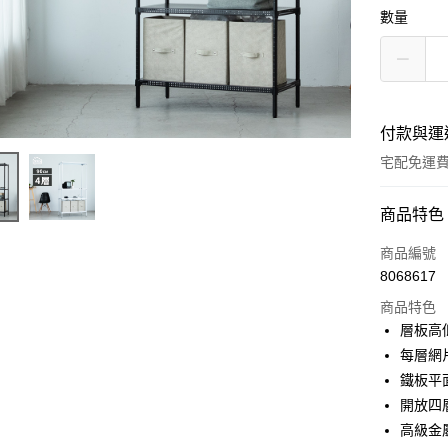
數量
付款與運
宅配免運
付款方式
商品特色
信用卡一
商品編號
8068617
LINE Pay
商品特色
悠遊付
層板高
每層網
全盈+PAY
鐵板平
ATM付款
開放四
高級金