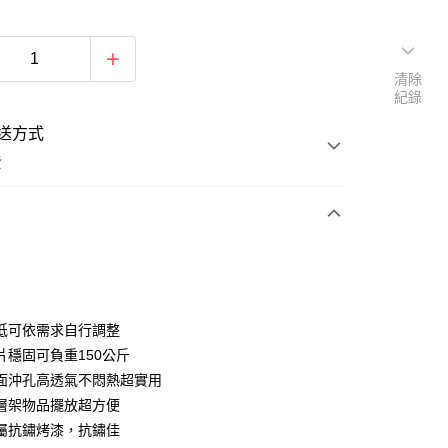
清除
紀錄
送方式
費
次付款
低可依需求自行調整
片穩固可負重150公斤
面沖孔高透氣不悶熱超實用
層架物品擺放超方便
屬抗鏽烤漆，抗鏽佳