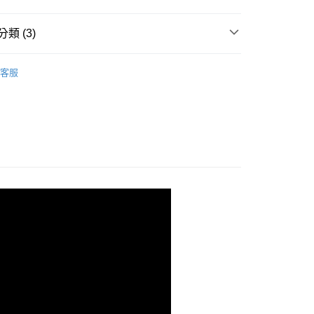
類 (3)
穩耐重鐵力士層架
客服
 Office｜書房◆辦公
置物架｜書櫃
n｜廚房◆收納
電器架｜收納架