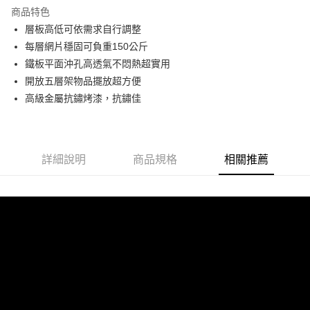
悠遊付
商品特色
全盈+PAY
層板高低可依需求自行調整
每層網片穩固可負重150公斤
ATM付款
鐵板平面沖孔高透氣不悶熱超實用
開放五層架物品擺放超方便
運送方式
高級金屬抗鏽烤漆，抗鏽佳
宅配
免運費
詳細說明
商品規格
相關推薦