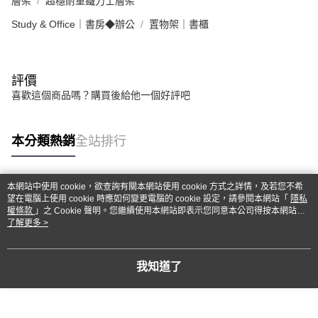
層架
超穩耐重鐵力士層架
Study & Office｜書房◆辦公
置物架｜書櫃
評價
喜歡這個商品嗎？購買後給他一個好評吧
本分類熱銷
全站排行
本網站中使用 cookie，欲查詢有關本網站使用 cookie 方式之詳情，及若您不希
熱門標籤
望在電腦上使用 cookie 時應如何變更電腦的 cookie 設定，請參閱本網站「
隱私
權條款
」之 Cookie 聲明。您繼續使用本網站即表示您同意本公司得按本網站使
用條款之 Cookie 聲明使用 cookie。
了解更多 >
我知道了