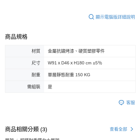
顯示電腦版詳細說明
商品規格
材質
金屬抗鏽烤漆、硬質塑膠零件
尺寸
W91ｘD46ｘH180 cm ±5％
耐重
單層靜態耐重 150 KG
需組裝
是
客服
商品相關分類 (3)
查看全部