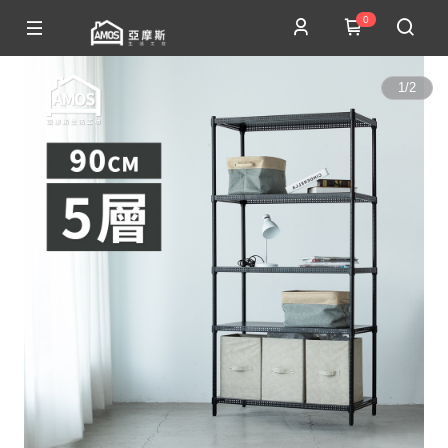
0
1
/
2