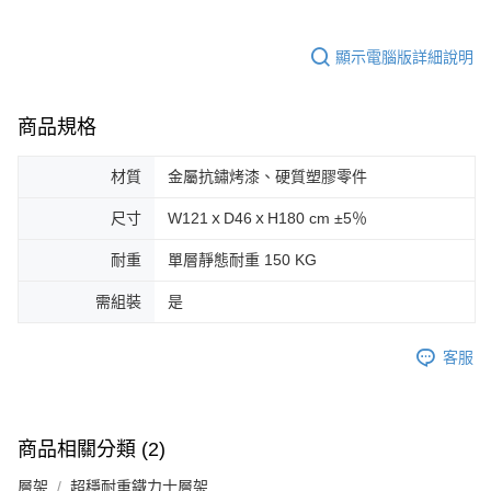
顯示電腦版詳細說明
商品規格
材質
金屬抗鏽烤漆、硬質塑膠零件
尺寸
W121ｘD46ｘH180 cm ±5％
耐重
單層靜態耐重 150 KG
需組裝
是
客服
商品相關分類 (2)
層架
超穩耐重鐵力士層架