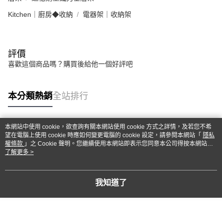
Kitchen｜廚房◆收納
電器架｜收納架
評價
喜歡這個商品嗎？購買後給他一個好評吧
本分類熱銷
全站排行
本網站中使用 cookie，欲查詢有關本網站使用 cookie 方式之詳情，及若您不希
熱門標籤
望在電腦上使用 cookie 時應如何變更電腦的 cookie 設定，請參閱本網站「
隱私
權條款
」之 Cookie 聲明。您繼續使用本網站即表示您同意本公司得按本網站使
用條款之 Cookie 聲明使用 cookie。
了解更多 >
我知道了