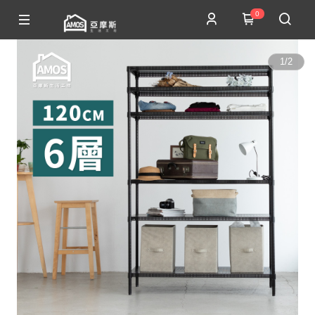
0
1
/
2