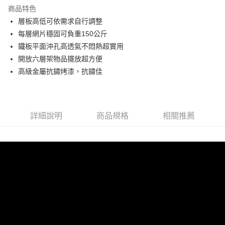
悠遊付
商品特色
全盈+PAY
層板高低可依需求自行調整
每層網片穩固可負重150公斤
ATM付款
鐵板平面沖孔高透氣不悶熱超實用
開放六層架物品擺放超方便
運送方式
高級金屬抗鏽烤漆，抗鏽佳
宅配
免運費
詳細說明
商品規格
相關推薦