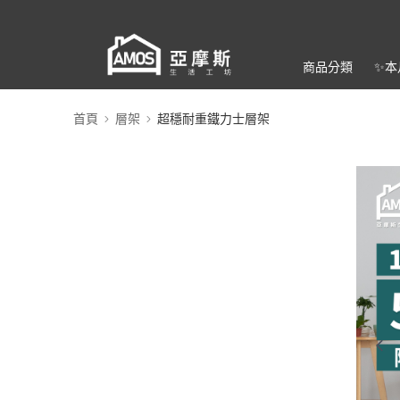
商品分類
✨本
首頁
層架
超穩耐重鐵力士層架