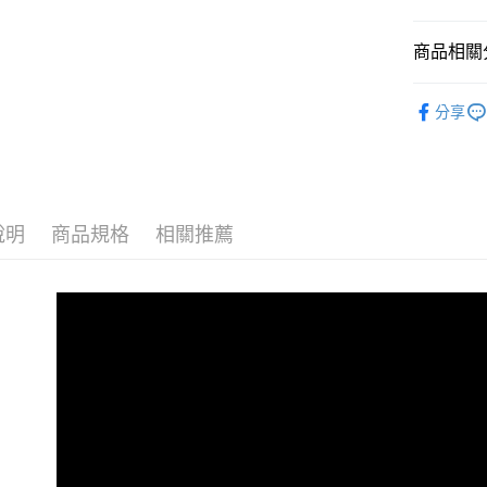
運送方式
商品相關分
宅配
免運費
層架
超
分享
Living 
Kitche
說明
商品規格
相關推薦