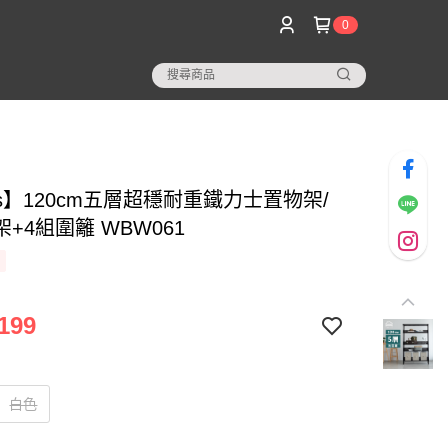
0
s】120cm五層超穩耐重鐵力士置物架/
+4組圍籬 WBW061
199
白色