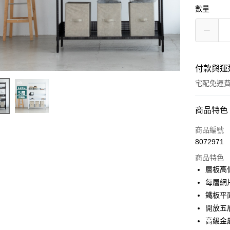
數量
付款與運
宅配免運
付款方式
商品特色
信用卡一
商品編號
8072971
LINE Pay
商品特色
悠遊付
層板高
每層網
全盈+PAY
鐵板平
ATM付款
開放五
高級金