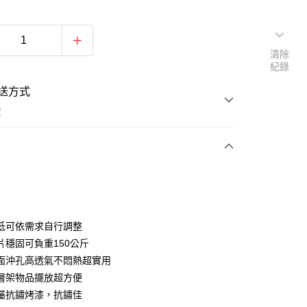
清除
紀錄
送方式
費
次付款
低可依需求自行調整
片穩固可負重150公斤
面沖孔高透氣不悶熱超實用
層架物品擺放超方便
屬抗鏽烤漆，抗鏽佳