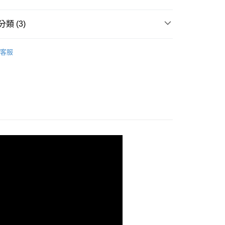
類 (3)
穩耐重鐵力士層架
客服
Room｜客廳◆玄關
收納櫃｜置物架
n｜廚房◆收納
電器架｜收納架