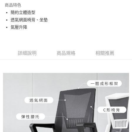
悠遊付
商品特色
全盈+PAY
簡約立體造型
透氣網面椅背、坐墊
ATM付款
氣壓升降
運送方式
宅配
詳細說明
商品規格
相關推薦
免運費