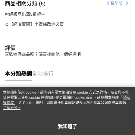
商品相關分類 (6)
查看全部
🆙絕版品出清5折起👀
👛【經濟實惠】小資族改造必買
評價
喜歡這個商品嗎？購買後給他一個好評吧
本分類熱銷
全站排行
本網站中使用 cookie，欲查詢有關本網站使用 cookie 方式之詳情，及若您不希
熱門標籤
望在電腦上使用 cookie 時應如何變更電腦的 cookie 設定，請參閱本網站「
隱私
權條款
」之 Cookie 聲明。您繼續使用本網站即表示您同意本公司得按本網站使
用條款之 Cookie 聲明使用 cookie。
了解更多 >
我知道了