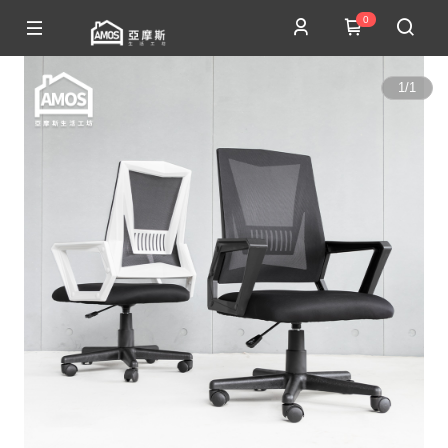
0
1
/
1