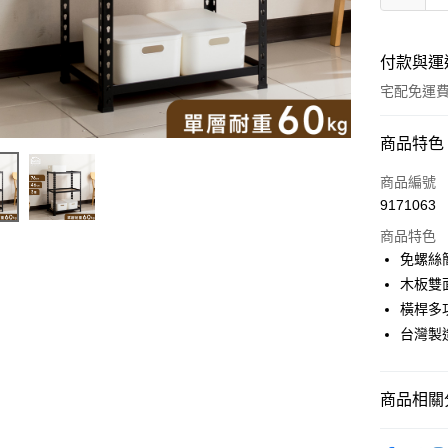
付款與運
宅配免運
付款方式
商品特色
信用卡一
商品編號
9171063
LINE Pay
商品特色
悠遊付
免螺絲
木板雙
全盈+PAY
橫桿多
ATM付款
台灣製
運送方式
商品相關分
宅配
層架
工