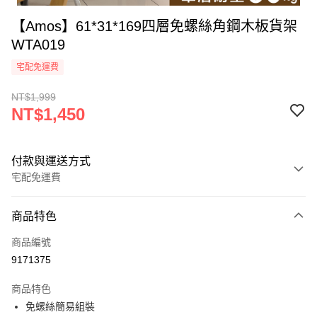
【Amos】61*31*169四層免螺絲角鋼木板貨架
WTA019
宅配免運費
NT$1,999
NT$1,450
付款與運送方式
宅配免運費
付款方式
商品特色
信用卡一次付款
商品編號
LINE Pay
9171375
悠遊付
商品特色
全盈+PAY
免螺絲簡易組裝