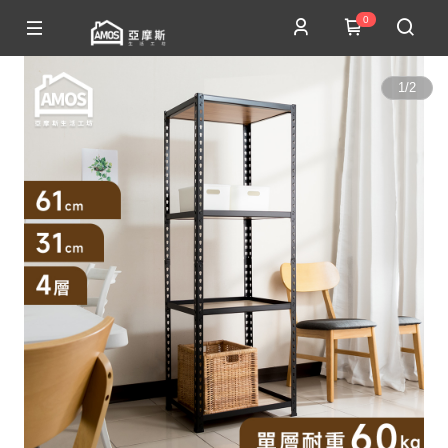
0
1
/
2