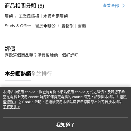
商品相關分類 (5)
查看全部
層架
工業風鐵板｜木板角鋼層架
Study & Office｜書房◆辦公
置物架｜書櫃
評價
喜歡這個商品嗎？購買後給他一個好評吧
本分類熱銷
全站排行
本網站中使用 cookie，欲查詢有關本網站使用 cookie 方式之詳情，及若您不希
熱門標籤
望在電腦上使用 cookie 時應如何變更電腦的 cookie 設定，請參閱本網站「
隱私
權條款
」之 Cookie 聲明。您繼續使用本網站即表示您同意本公司得按本網站使
用條款之 Cookie 聲明使用 cookie。
了解更多 >
我知道了