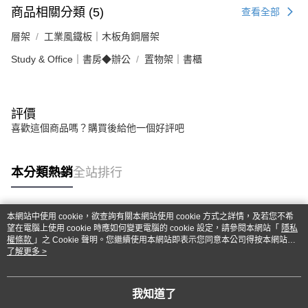
商品相關分類 (5)
查看全部
層架
工業風鐵板｜木板角鋼層架
Study & Office｜書房◆辦公
置物架｜書櫃
評價
喜歡這個商品嗎？購買後給他一個好評吧
本分類熱銷
全站排行
本網站中使用 cookie，欲查詢有關本網站使用 cookie 方式之詳情，及若您不希
熱門標籤
望在電腦上使用 cookie 時應如何變更電腦的 cookie 設定，請參閱本網站「
隱私
權條款
」之 Cookie 聲明。您繼續使用本網站即表示您同意本公司得按本網站使
用條款之 Cookie 聲明使用 cookie。
了解更多 >
我知道了