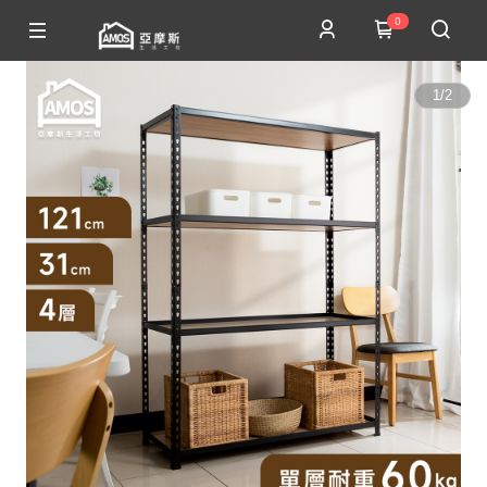
0
1
/
2