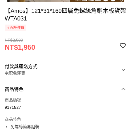
【Amos】121*31*169四層免螺絲角鋼木板貨架
WTA031
宅配免運費
NT$2,599
NT$1,950
付款與運送方式
宅配免運費
付款方式
商品特色
信用卡一次付款
商品編號
LINE Pay
9171527
悠遊付
商品特色
全盈+PAY
免螺絲簡易組裝