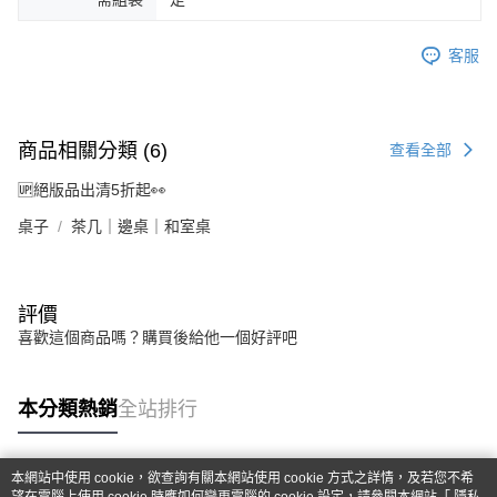
客服
商品相關分類 (6)
查看全部
🆙絕版品出清5折起👀
桌子
茶几｜邊桌｜和室桌
評價
喜歡這個商品嗎？購買後給他一個好評吧
本分類熱銷
全站排行
本網站中使用 cookie，欲查詢有關本網站使用 cookie 方式之詳情，及若您不希
熱門標籤