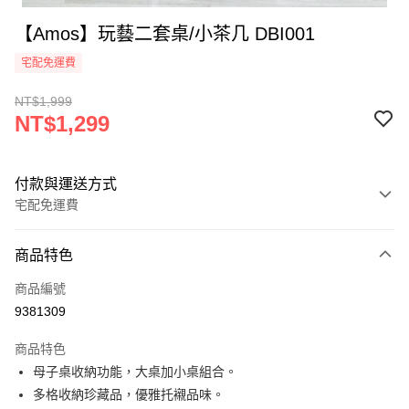
【Amos】玩藝二套桌/小茶几 DBI001
宅配免運費
NT$1,999
NT$1,299
付款與運送方式
宅配免運費
付款方式
商品特色
信用卡一次付款
商品編號
LINE Pay
9381309
悠遊付
商品特色
全盈+PAY
母子桌收納功能，大桌加小桌組合。
多格收納珍藏品，優雅托襯品味。
ATM付款