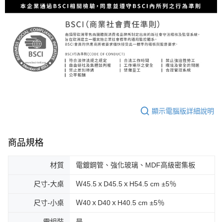
顯示電腦版詳細說明
商品規格
材質
電鍍鋼管、強化玻璃、MDF高級密集板
尺寸-大桌
Ｗ45.5ｘD45.5ｘH54.5 cm ±5％
尺寸-小桌
Ｗ40ｘD40ｘH40.5 cm ±5％
需組裝
是