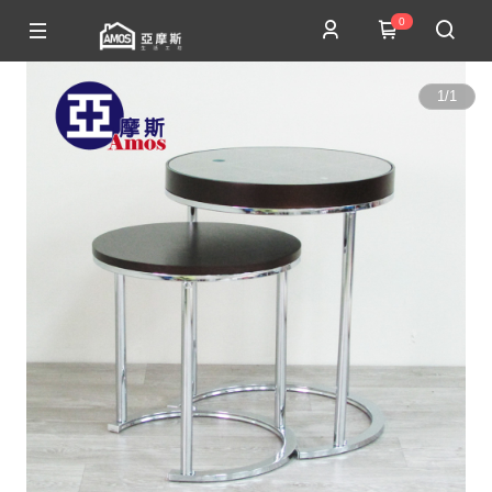
0
1
/
1