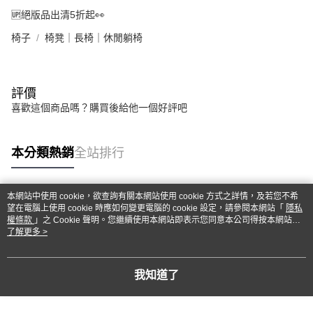
🆙絕版品出清5折起👀
椅子
椅凳｜長椅｜休閒躺椅
評價
喜歡這個商品嗎？購買後給他一個好評吧
本分類熱銷
全站排行
本網站中使用 cookie，欲查詢有關本網站使用 cookie 方式之詳情，及若您不希
熱門標籤
望在電腦上使用 cookie 時應如何變更電腦的 cookie 設定，請參閱本網站「
隱私
權條款
」之 Cookie 聲明。您繼續使用本網站即表示您同意本公司得按本網站使
用條款之 Cookie 聲明使用 cookie。
了解更多 >
我知道了