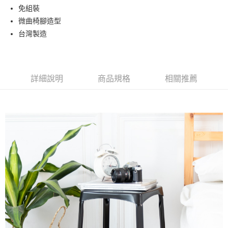
全盈+PAY
免組裝
微曲椅腳造型
ATM付款
台灣製造
運送方式
宅配
詳細說明
商品規格
相關推薦
免運費