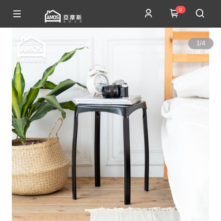
0
1
/
4