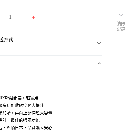
清除
紀錄
送方式
費
次付款
DIY輕鬆組裝，超實用
類多功能收納空間大提升
求加購，再向上延伸超大容量
設計，最佳的通風功能
造，外銷日本，品質讓人安心