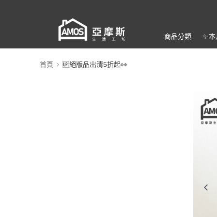
商品分類
✨本
首頁
🆙絕版品出清5折起👀