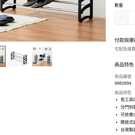
數量
付款與運
宅配免運
付款方式
商品特色
信用卡一
商品編號
9982894
LINE Pay
商品特色
悠遊付
免工具
分門別
全盈+PAY
可依需
ATM付款
開放式
台灣製