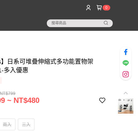
0
os】日系可堆疊伸縮式多功能置物架
01-多入優惠
 NT$799
9 ~ NT$480
兩入
三入