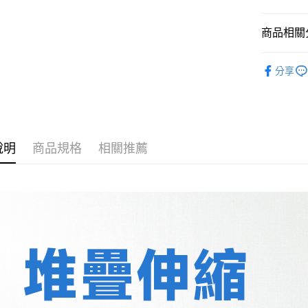
運送方式
商品相關分
宅配
免運費
🆙絕版品出
分享
👛【經濟
傘架｜鞋
Bedroo
說明
商品規格
相關推薦
Study &
Living 
————
————